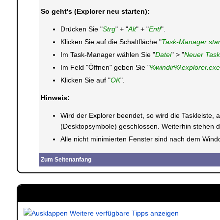
So geht's (Explorer neu starten):
Drücken Sie "
Strg
" + "
Alt
" + "
Entf
".
Klicken Sie auf die Schaltfläche "
Task-Manager star
Im Task-Manager wählen Sie "
Datei
" > "
Neuer Task
Im Feld "Öffnen" geben Sie "
%windir%\explorer.exe
Klicken Sie auf "
OK
".
Hinweis:
Wird der Explorer beendet, so wird die Taskleiste,
(Desktopsymbole) geschlossen. Weiterhin stehen d
Alle nicht minimierten Fenster sind nach dem Wind
Zum Seitenanfang
Weitere verfügbare Tipps anzeigen