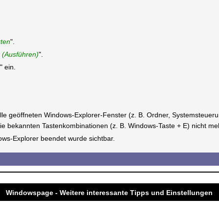
ten
".
 (Ausführen)
".
" ein.
 alle geöffneten Windows-Explorer-Fenster (z. B. Ordner, Systemsteuer
ie bekannten Tastenkombinationen (z. B. Windows-Taste + E) nicht me
ows-Explorer beendet wurde sichtbar.
Windowspage - Weitere interessante Tipps und Einstellungen