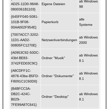
ab Windows
AD25-11D0-98A8-
Eigene Dateien
98
0800361B1103}
{645FF040-5081-
alle
101B-9F08-
Papierkorb
Systeme
00AA002F954E}
{7007ACC7-3202-
ab Windows
11D1-AAD2-
Netzwerkverbindungen
2000
00805FC1270E}
{A0953C92-50DC-
ab Windows
43bf-BE83-
Ordner "Musik"
8.1
3742FED03C9C}
{A8CDFF1C-
ab Windows
4878-43be-B5FD-
Ordner "Dokumente"
8.1
F8091C1C60D0}
{B4BFCC3A-
DB2C-424C-
ab Windows
Ordner "Desktop"
B029-
8.1
7FE99A87C641}