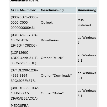
Übersichtstabelle:
CLSID-Nummer
Beschreibung
Anmerkung
{00020D75-0000-
falls
0000-C000-
Outlook
installiert
000000000046}
{031E4825-7B94-
ab Windows
4dc3-B131-
Bibliotheken
7
E946B44C8DD5}
{1CF1260C-
ab Windows
4DD0-4ebb-811F-
Ordner "Musik"
8.1
33C572699FDE}
{374DE290-123F-
ab Windows
4565-9164-
Ordner "Downloads"
8.1
39C4925E467B}
{3ADD1653-EB32-
ab Windows
4cb0-BBD7-
Ordner "Bilder"
8.1
DFA0ABB5ACCA}
{450D8FBA-