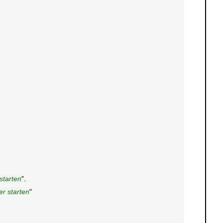
starten
".
r starten
"