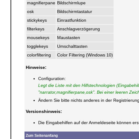
magnifierpane
Bildschirmlupe
osk
Bildschirmtastatur
stickykeys
Einrastfunktion
filterkeys
Anschlagverzögerung
mousekeys
Maustasten
togglekeys
Umschalttasten
colorfiltering
Color Filtering (Windows 10)
Hinweise:
Configuration:
Legt die Liste mit den Hilfstechnologien (Eingabeh
"narrator,magnifierpane,osk". Bei einer leeren Zeich
Ändern Sie bitte nichts anderes in der Registrier
Versionshinweis:
Die Eingabehilfen auf der Anmeldeseite können er
Zum Seitenanfang