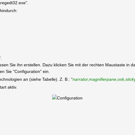
\regedt32.exe".
 hindurch:
".
üssen Sie ihn erstellen. Dazu klicken Sie mit der rechten Maustaste in
 Sie "Configuration" ein.
hnologien an (siehe Tabelle). Z. B.: "
narrator,magnifierpane,osk,stic
rt aktiv.