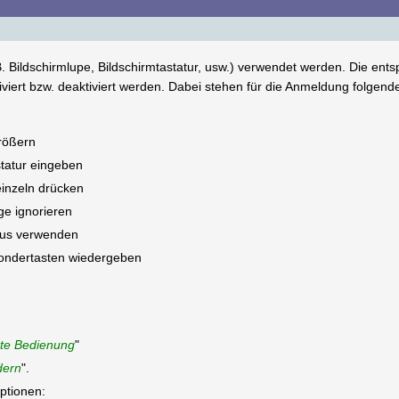
. Bildschirmlupe, Bildschirmtastatur, usw.) verwendet werden. Die ent
iviert bzw. deaktiviert werden. Dabei stehen für die Anmeldung folgend
größern
statur eingeben
einzeln drücken
e ignorieren
aus verwenden
ondertasten wiedergeben
erte Bedienung
"
dern
".
ptionen: