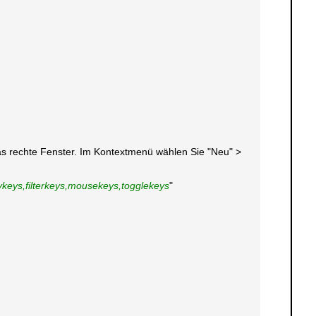
 das rechte Fenster. Im Kontextmenü wählen Sie "Neu" >
kykeys,filterkeys,mousekeys,togglekeys
"