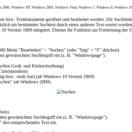
2000, Windows XP, Windows 2003, Windows Vista, Windows 7, Windows 8, Windows 1
e bzw. Textdokumente geöffnet und bearbeitet werden. Die Suchfunktio
ich ein bestimmter Suchtext durch einen anderen Text ersetzt werden 
10 Version 1809 integriert. Ebenso die Funktion zur Fortsetzung der
000 Menü "
Bearbeiten
" > "
Suchen
" (oder "
Strg
" + "
F
" drücken)
en gewünschten Suchbegriff ein (z. B. "
Windowspage
").
schen Groß- und Kleinschreibung)
 Cursorposition)
ng bzw. -ende fort) [ab Windows 10 Version 1809]
uchen
" (ab Windows 2000).
cken)
 den gewünschten Suchbegriff ein (z. B. "
Windowspage
").
" den entsprechenden Text ein.