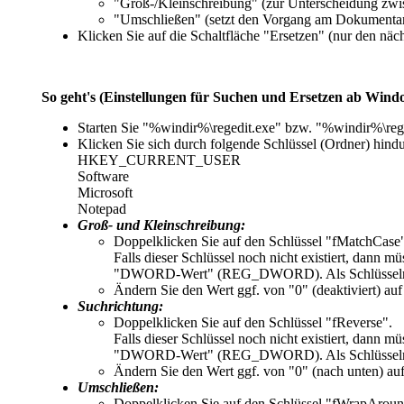
"
Groß-/Kleinschreibung
" (zur Unterscheidung zwi
"
Umschließen
" (setzt den Vorgang am Dokumentan
Klicken Sie auf die Schaltfläche "
Ersetzen
" (nur den näch
So geht's (Einstellungen für Suchen und Ersetzen ab Wind
Starten Sie "%windir%\regedit.exe" bzw. "%windir%\reg
Klicken Sie sich durch folgende Schlüssel (Ordner) hindu
HKEY_CURRENT_USER
Software
Microsoft
Notepad
Groß- und Kleinschreibung:
Doppelklicken Sie auf den Schlüssel "
fMatchCase
Falls dieser Schlüssel noch nicht existiert, dann 
"DWORD-Wert" (REG_DWORD). Als Schlüsselnam
Ändern Sie den Wert ggf. von "
0
" (deaktiviert) auf
Suchrichtung:
Doppelklicken Sie auf den Schlüssel "
fReverse
".
Falls dieser Schlüssel noch nicht existiert, dann 
"DWORD-Wert" (REG_DWORD). Als Schlüsselnam
Ändern Sie den Wert ggf. von "
0
" (nach unten) auf
Umschließen:
Doppelklicken Sie auf den Schlüssel "
fWrapAroun