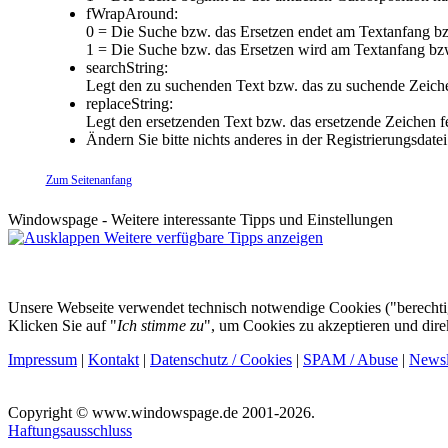
fWrapAround:
0 = Die Suche bzw. das Ersetzen endet am Textanfang bz
1 = Die Suche bzw. das Ersetzen wird am Textanfang bzw
searchString:
Legt den zu suchenden Text bzw. das zu suchende Zeiche
replaceString:
Legt den ersetzenden Text bzw. das ersetzende Zeichen fes
Ändern Sie bitte nichts anderes in der Registrierungsda
Zum Seitenanfang
Windowspage - Weitere interessante Tipps und Einstellungen
Weitere verfügbare Tipps anzeigen
Unsere Webseite verwendet technisch notwendige Cookies ("berechtigt
Klicken Sie auf "
Ich stimme zu
", um Cookies zu akzeptieren und dir
Impressum
|
Kontakt
|
Datenschutz / Cookies
|
SPAM / Abuse
|
Newsl
Copyright © www.windowspage.de 2001-2026.
Haftungsausschluss