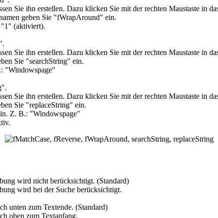
müssen Sie ihn erstellen. Dazu klicken Sie mit der rechten Maustaste in
men geben Sie "fWrapAround" ein.
 "
1
" (aktiviert).
".
müssen Sie ihn erstellen. Dazu klicken Sie mit der rechten Maustaste in
en Sie "searchString" ein.
: "
Windowspage
"
g
".
müssen Sie ihn erstellen. Dazu klicken Sie mit der rechten Maustaste in
en Sie "replaceString" ein.
n. Z. B.: "
Windowspage
"
tiv.
ung wird nicht berücksichtigt. (Standard)
ung wird bei der Suche berücksichtigt.
ach unten zum Textende. (Standard)
nach oben zum Textanfang.