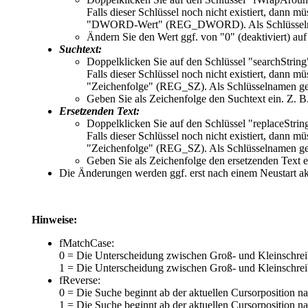
Falls dieser Schlüssel noch nicht existiert, dann 
"DWORD-Wert" (REG_DWORD). Als Schlüsselna
Ändern Sie den Wert ggf. von "
0
" (deaktiviert) auf
Suchtext:
Doppelklicken Sie auf den Schlüssel "
searchString
Falls dieser Schlüssel noch nicht existiert, dann 
"Zeichenfolge" (REG_SZ). Als Schlüsselnamen geb
Geben Sie als Zeichenfolge den Suchtext ein. Z. B.
Ersetzenden Text:
Doppelklicken Sie auf den Schlüssel "
replaceStrin
Falls dieser Schlüssel noch nicht existiert, dann 
"Zeichenfolge" (REG_SZ). Als Schlüsselnamen geb
Geben Sie als Zeichenfolge den ersetzenden Text ei
Die Änderungen werden ggf. erst nach einem Neustart ak
Hinweise:
fMatchCase:
0 = Die Unterscheidung zwischen Groß- und Kleinschreib
1 = Die Unterscheidung zwischen Groß- und Kleinschreib
fReverse:
0 = Die Suche beginnt ab der aktuellen Cursorposition n
1 = Die Suche beginnt ab der aktuellen Cursorposition 