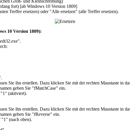
schen Groß- und Kleinschreibung)
fang fort) [ab Windows 10 Version 1809]
sten Treffer ersetzen) oder "
Alle ersetzen
" (alle Treffer ersetzen).
ows 10 Version 1809):
edt32.exe".
rch:
".
müssen Sie ihn erstellen. Dazu klicken Sie mit der rechten Maustaste in
en geben Sie "fMatchCase" ein.
 "
1
" (aktiviert).
müssen Sie ihn erstellen. Dazu klicken Sie mit der rechten Maustaste in
en geben Sie "fReverse" ein.
 "
1
" (nach oben).
d
".