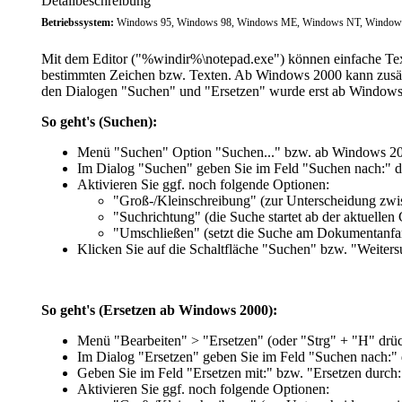
Detailbeschreibung
Betriebssystem:
Windows 95, Windows 98, Windows ME, Windows NT, Windows 
Mit dem Editor ("%windir%\notepad.exe") können einfache Text
bestimmten Zeichen bzw. Texten. Ab Windows 2000 kann zusätzl
den Dialogen "Suchen" und "Ersetzen" wurde erst ab Windows 
So geht's (Suchen):
Menü "
Suchen
" Option "
Suchen...
" bzw. ab Windows 2
Im Dialog "
Suchen
" geben Sie im Feld "
Suchen nach:
" d
Aktivieren Sie ggf. noch folgende Optionen:
"
Groß-/Kleinschreibung
" (zur Unterscheidung zwi
"
Suchrichtung
" (die Suche startet ab der aktuellen
"
Umschließen
" (setzt die Suche am Dokumentanfa
Klicken Sie auf die Schaltfläche "
Suchen
" bzw. "
Weiters
So geht's (Ersetzen ab Windows 2000):
Menü "
Bearbeiten
" > "
Ersetzen
" (oder "
Strg
" + "
H
" drü
Im Dialog "
Ersetzen
" geben Sie im Feld "
Suchen nach:
"
Geben Sie im Feld "
Ersetzen mit:
" bzw. "
Ersetzen durch:
Aktivieren Sie ggf. noch folgende Optionen: