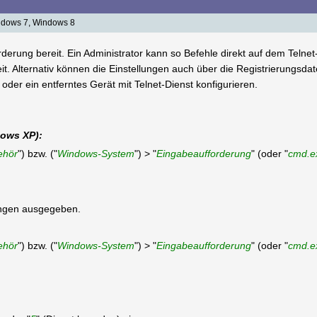
ndows 7, Windows 8
derung bereit. Ein Administrator kann so Befehle direkt auf dem Telnet
. Alternativ können die Einstellungen auch über die Registrierungsda
der ein entferntes Gerät mit Telnet-Dienst konfigurieren.
dows XP):
ehör
") bzw. ("
Windows-System
") > "
Eingabeaufforderung
" (oder "
cmd.e
lungen ausgegeben.
ehör
") bzw. ("
Windows-System
") > "
Eingabeaufforderung
" (oder "
cmd.e