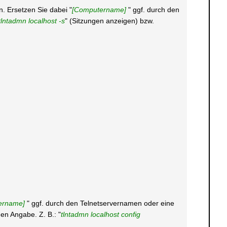
in. Ersetzen Sie dabei "
[Computername]
" ggf. durch den
tlntadmn localhost -s
" (Sitzungen anzeigen) bzw.
ername]
" ggf. durch den Telnetservernamen oder eine
en Angabe. Z. B.: "
tlntadmn localhost config