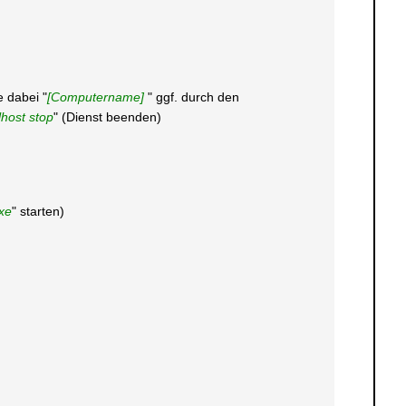
e dabei "
[Computername]
" ggf. durch den
lhost stop
" (Dienst beenden)
xe
" starten)