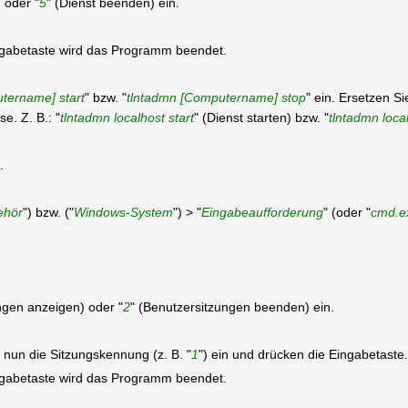
) oder "
5
" (Dienst beenden) ein.
ngabetaste wird das Programm beendet.
tername] start
" bzw. "
tlntadmn [Computername] stop
" ein. Ersetzen Si
e. Z. B.: "
tlntadmn localhost start
" (Dienst starten) bzw. "
tlntadmn loca
.
ehör
") bzw. ("
Windows-System
") > "
Eingabeaufforderung
" (oder "
cmd.e
ngen anzeigen) oder "
2
" (Benutzersitzungen beenden) ein.
nun die Sitzungskennung (z. B. "
1
") ein und drücken die Eingabetaste.
ngabetaste wird das Programm beendet.