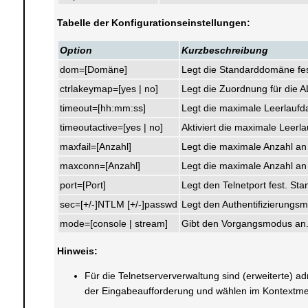
Tabelle der Konfigurationseinstellungen:
Option
Kurzbeschreibung
dom=[Domäne]
Legt die Standarddomäne fest
ctrlakeymap=[yes | no]
Legt die Zuordnung für die A
timeout=[hh:mm:ss]
Legt die maximale Leerlaufda
timeoutactive=[yes | no]
Aktiviert die maximale Leerla
maxfail=[Anzahl]
Legt die maximale Anzahl an 
maxconn=[Anzahl]
Legt die maximale Anzahl an 
port=[Port]
Legt den Telnetport fest. Sta
sec=[+/-]NTLM [+/-]passwd
Legt den Authentifizierungs
mode=[console | stream]
Gibt den Vorgangsmodus an.
Hinweis:
Für die Telnetserververwaltung sind (erweiterte) ad
der Eingabeaufforderung und wählen im Kontextme