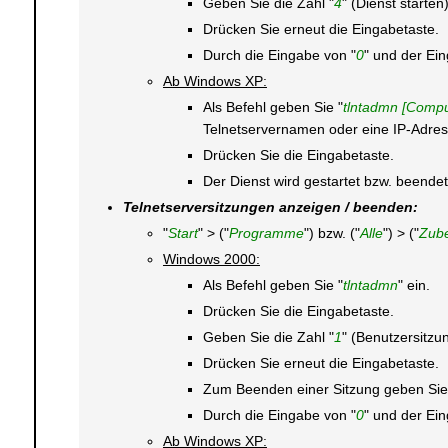
Geben Sie die Zahl "
4
" (Dienst starten
Drücken Sie erneut die Eingabetaste.
Durch die Eingabe von "
0
" und der Ei
Ab Windows XP:
Als Befehl geben Sie "
tlntadmn [Compu
Telnetservernamen oder eine IP-Adress
Drücken Sie die Eingabetaste.
Der Dienst wird gestartet bzw. beendet
Telnetserversitzungen anzeigen / beenden:
"
Start
" > ("
Programme
") bzw. ("
Alle
") > ("
Zub
Windows 2000:
Als Befehl geben Sie "
tlntadmn
" ein.
Drücken Sie die Eingabetaste.
Geben Sie die Zahl "
1
" (Benutzersitzu
Drücken Sie erneut die Eingabetaste.
Zum Beenden einer Sitzung geben Sie 
Durch die Eingabe von "
0
" und der Ei
Ab Windows XP: