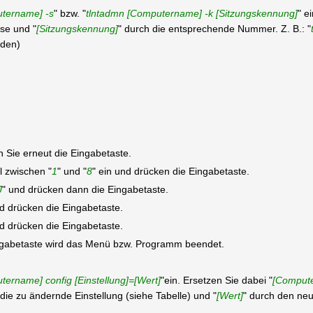
tername] -s
" bzw. "
tlntadmn [Computername] -k [Sitzungskennung]
" e
se und "
[Sitzungskennung]
" durch die entsprechende Nummer. Z. B.: "
nden)
n Sie erneut die Eingabetaste.
 zwischen "
1
" und "
8
" ein und drücken die Eingabetaste.
J
" und drücken dann die Eingabetaste.
 drücken die Eingabetaste.
nd drücken die Eingabetaste.
ngabetaste wird das Menü bzw. Programm beendet.
tername] config [Einstellung]=[Wert]
"ein. Ersetzen Sie dabei "
[Comput
 die zu ändernde Einstellung (siehe Tabelle) und "
[Wert]
" durch den neu