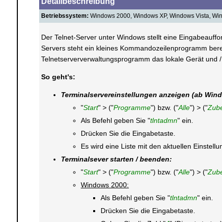
Detailbeschreibung
Betriebssystem:
Windows 2000, Windows XP, Windows Vista, Wi
Der Telnet-Server unter Windows stellt eine Eingabeauffor
Servers steht ein kleines Kommandozeilenprogramm bereit
Telnetserververwaltungsprogramm das lokale Gerät und / o
So geht's:
Terminalservereinstellungen anzeigen (ab Win
"
Start
" > ("
Programme
") bzw. ("
Alle
") > ("
Zub
Als Befehl geben Sie "
tlntadmn
" ein.
Drücken Sie die Eingabetaste.
Es wird eine Liste mit den aktuellen Einstel
Terminalsever starten / beenden:
"
Start
" > ("
Programme
") bzw. ("
Alle
") > ("
Zub
Windows 2000:
Als Befehl geben Sie "
tlntadmn
" ein.
Drücken Sie die Eingabetaste.