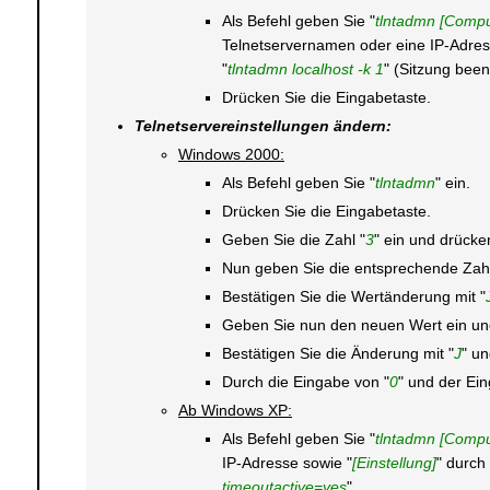
Als Befehl geben Sie "
tlntadmn [Compu
Telnetservernamen oder eine IP-Adres
"
tlntadmn localhost -k 1
" (Sitzung bee
Drücken Sie die Eingabetaste.
Telnetservereinstellungen ändern:
Windows 2000:
Als Befehl geben Sie "
tlntadmn
" ein.
Drücken Sie die Eingabetaste.
Geben Sie die Zahl "
3
" ein und drücke
Nun geben Sie die entsprechende Zahl
Bestätigen Sie die Wertänderung mit "
Geben Sie nun den neuen Wert ein und
Bestätigen Sie die Änderung mit "
J
" u
Durch die Eingabe von "
0
" und der Ei
Ab Windows XP:
Als Befehl geben Sie "
tlntadmn [Compu
IP-Adresse sowie "
[Einstellung]
" durch
timeoutactive=yes
"