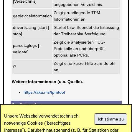
[Verzeichnis]
angegebenen Verzeichnis.
Zeigt grundlegende TPM-
getdeviceinformation
Informationen an.
drivertracing [start |
Startet bzw. Beendet die Erfassung
stop]
der Treiberablaufverfolgung.
Zeigt die analysierten TCG-
parsetcglogs [-
Protokolle an und überprüft
validate]
optional alle PCRs.
Zeigt eine kurze Hilfe zum Befehl
/?
an.
Weitere Informationen (u.a. Quelle):
https://aka.ms/tpmtool
Zum Seitenanfang
E-Mail
Drucken
Unsere Webseite verwendet technisch
notwendige Cookies ("berechtigtes
Interesse"). Darüberhinausgehend (z. B. für Statistiken oder
Impressum
|
Kontakt
|
Datenschutz / Cookies
|
SPAM /