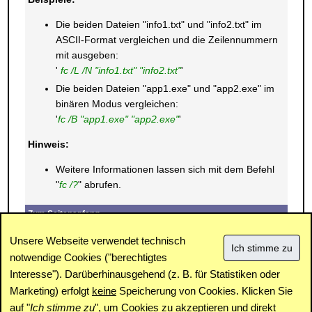
Die beiden Dateien "info1.txt" und "info2.txt" im
ASCII-Format vergleichen und die Zeilennummern
mit ausgeben:
'
fc /L /N "info1.txt" "info2.txt"
'
Die beiden Dateien "app1.exe" und "app2.exe" im
binären Modus vergleichen:
'
fc /B "app1.exe" "app2.exe"
'
Hinweis:
Weitere Informationen lassen sich mit dem Befehl
"
fc /?
" abrufen.
Zum Seitenanfang
E-Mail
Drucken
Unsere Webseite verwendet technisch
notwendige Cookies ("berechtigtes
Interesse"). Darüberhinausgehend (z. B. für Statistiken oder
Impressum
|
Kontakt
|
Datenschutz / Cookies
|
SPAM /
Abuse
|
Newsletter
|
Forum
Marketing) erfolgt
keine
Speicherung von Cookies. Klicken Sie
auf "
Ich stimme zu
", um Cookies zu akzeptieren und direkt