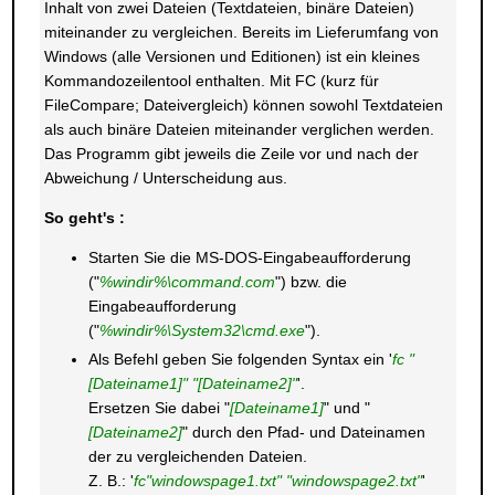
Inhalt von zwei Dateien (Textdateien, binäre Dateien)
miteinander zu vergleichen. Bereits im Lieferumfang von
Windows (alle Versionen und Editionen) ist ein kleines
Kommandozeilentool enthalten. Mit FC (kurz für
FileCompare; Dateivergleich) können sowohl Textdateien
als auch binäre Dateien miteinander verglichen werden.
Das Programm gibt jeweils die Zeile vor und nach der
Abweichung / Unterscheidung aus.
So geht's :
Starten Sie die MS-DOS-Eingabeaufforderung
("
%windir%\command.com
") bzw. die
Eingabeaufforderung
("
%windir%\System32\cmd.exe
").
Als Befehl geben Sie folgenden Syntax ein '
fc "
[Dateiname1]" "[Dateiname2]"
'.
Ersetzen Sie dabei "
[Dateiname1]
" und "
[Dateiname2]
" durch den Pfad- und Dateinamen
der zu vergleichenden Dateien.
Z. B.: '
fc"windowspage1.txt" "windowspage2.txt"
'