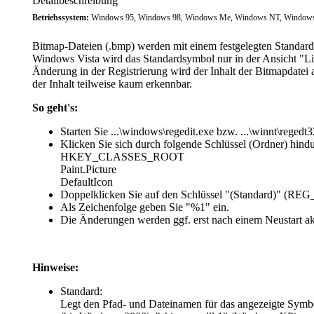
Detailbeschreibung
Betriebssystem:
Windows 95, Windows 98, Windows Me, Windows NT, Windows 
Bitmap-Dateien (.bmp) werden mit einem festgelegten Standards
Windows Vista wird das Standardsymbol nur in der Ansicht "Lis
Änderung in der Registrierung wird der Inhalt der Bitmapdatei 
der Inhalt teilweise kaum erkennbar.
So geht's:
Starten Sie ...\windows\regedit.exe bzw. ...\winnt\regedt3
Klicken Sie sich durch folgende Schlüssel (Ordner) hindu
HKEY_CLASSES_ROOT
Paint.Picture
DefaultIcon
Doppelklicken Sie auf den Schlüssel "
(Standard)
" (REG
Als Zeichenfolge geben Sie "
%1
" ein.
Die Änderungen werden ggf. erst nach einem Neustart ak
Hinweise:
Standard:
Legt den Pfad- und Dateinamen für das angezeigte Symbol